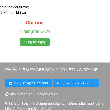
ạn đúng đối tượng.
ý kết bạn khi có
Chỉ còn
1,000,000
VNĐ
Đăng ký ngay
PHẦN MỀM FACEBOOK MARKETING XFACE
Tel: (+024)320 22 888
Hotline: 0973 167 235
http://xface.vn - info@xseo.vn
Tầng 6, Tòa nhà Cotana bán đảo Linh Đàm, phường Hoàng
Liệt, Quận Hoàng Mai, Hà Nội