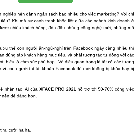
nh nghiệp nên dành ngân sách bao nhiêu cho việc marketing? Với chi
tiêu? Khi mà sự cạnh tranh khốc liệt giữa các ngành kinh doanh ở
 cận được nhiều khách hàng, đón đầu những công nghệ mới, những mô
à xu thế con người ăn-ngủ-nghỉ trên Facebook ngày càng nhiều thì
n đúng tập khách hàng mục tiêu, và phải tương tác tự động với các
nt, biểu lộ cảm xúc phù hợp...Và điều quan trọng là tất cả các tương
 vi con người thì tài khoản Facebook đó mới không bị khóa hay bị
uệ nhân tạo, AI của
XFACE PRO 2021
hỗ trợ tới 50-70% công việc
ở nên dễ dàng hơn.
tim, cười ha ha.