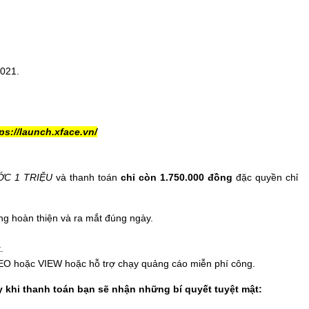
021.
ps://launch.xface.vn/
ỚC 1 TRIỆU
và thanh toán
chỉ còn 1.750.000 đồng
đặc quyền chỉ
ng hoàn thiện và ra mắt đúng ngày.
.
EO hoặc VIEW hoặc hỗ trợ chạy quảng cáo miễn phí công.
y khi thanh toán bạn sẽ nhận những bí quyết tuyệt mật: