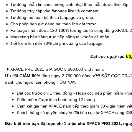
🔸 Tự động nhắn tin chúc mừng sinh nhật theo mẫu được thiết lập.
🔸 Tự động truy cập vào fanpage like và comment.
🔸 Tự động mời bạn bè thích fanpage và group.
🔸 Cho phép hẹn giờ đăng bài theo lịch đặt trước.
🔸 Fanpage nhận được 120-130% tương tác từ cộng đồng XFACE 2
🔸 Marketing bán hàng trực tiếp bằng tài khoản cá nhân.
🔸 Tiết kiệm lên đến 70% chi phí quảng cáo fanpage.
Đặt cọc ngay tại:
htt
🔰 XFACE PRO 2021 GIÁ GỐC 5.500.000 vnđ / năm.
Ưu đãi
GIẢM 50%
tặng ngay 2.750.000 đồng
KHI ĐẶT CỌC TRƯ
dành cho người tiên phong HÔM NAY.
Đặt cọc trước chỉ 1 triệu đồng - Hoàn cọc nếu phần mềm khô
Phần mềm được kích hoạt trong 12 tháng.
Cam kết gia hạn XFACE năm tiếp theo giảm 30% giá niêm yết
Khách hàng có quyền chuyển đổi tiền cọc từ XFACE sang XS
Đặc biệt nếu bạn đặt cọc chỉ 1 triệu cho XFACE PRO 2021, nga