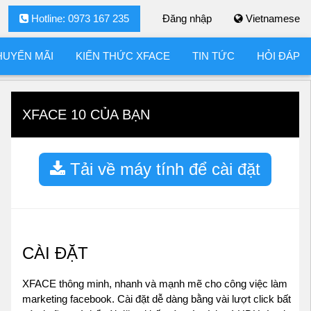
Hotline: 0973 167 235
Đăng nhập
Vietnamese
HUYẾN MÃI
KIẾN THỨC XFACE
TIN TỨC
HỎI ĐÁP
XFACE 10 CỦA BẠN
Tải về máy tính để cài đặt
CÀI ĐẶT
XFACE thông minh, nhanh và mạnh mẽ cho công việc làm
marketing facebook. Cài đặt dễ dàng bằng vài lượt click bất