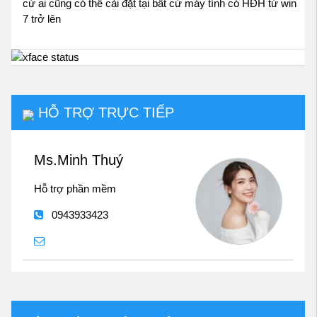
cứ ai cũng có thể cài đặt tại bất cứ máy tính có HĐH từ win
7 trở lên
HỖ TRỢ TRỰC TIẾP
Ms.Minh Thuý
Hỗ trợ phần mềm
0943933423