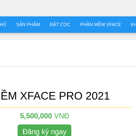
CHỦ
SẢN PHẨM
ĐẶT CỌC
PHẦN MỀM XFACE
K
ỀM XFACE PRO 2021
5,500,000
VNĐ
Đăng ký ngay