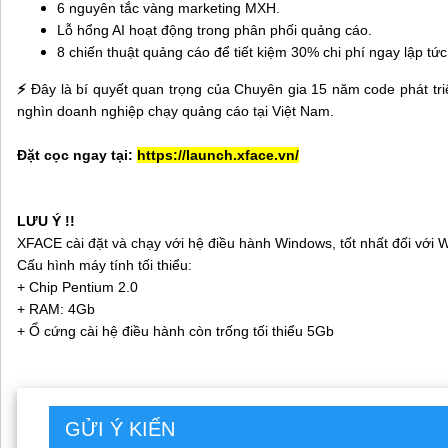
6 nguyên tắc vàng marketing MXH.
Lỗ hổng AI hoạt động trong phân phối quảng cáo.
8 chiến thuật quảng cáo để tiết kiệm 30% chi phí ngay lập tức
⚡
Đây là bí quyết quan trọng của Chuyên gia 15 năm code phát tri
nghìn doanh nghiệp chạy quảng cáo tại Việt Nam.
Đặt cọc ngay tại:
https://launch.xface.vn/
LƯU Ý !!
XFACE cài đặt và chạy với hệ điều hành Windows, tốt nhất đối với W
Cấu hình máy tính tối thiểu:
+ Chip Pentium 2.0
+ RAM: 4Gb
+ Ổ cứng cài hệ điều hành còn trống tối thiểu 5Gb
GỬI Ý KIẾN