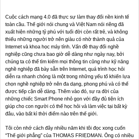
Cuộc cách mạng 4.0 đã thực sự làm thay đổi nền kinh tế
toàn cầu. Thế giới nói chung và Việt Nam nói riêng đã
xuất hiện những tỷ phú với tuổi đời còn rất trẻ, và không
thiếu những người trở nên giàu có nhờ thành quả của
Internet và khoa học máy tính. Vấn đề thay đổi nghề
nghiệp cũng chưa bao giờ dễ dàng như ngày nay, bởi
chúng ta có thể tìm kiếm mọi thông tin cũng như kỹ năng
nghề nghiệp đã bày sẵn trên Internet, quá trình học hỏi
diễn ra nhanh chóng là một trong những yếu tố khiến lựa
chọn nghề nghiệp trở nên đa dạng, phong phú và có thể
được tiếp cận dễ dàng. Thêm vào đó, sự ra đời của
những chiếc Smart Phone nhỏ gọn với đầy đủ tiện ích
giúp cho con người có thể học hỏi và làm việc tại bất kỳ
đâu, vào bất kì thời điểm nào trên thế giới.
Tôi còn nhớ cách đây nhiều năm khi tôi đọc xong cuốn
“Thế giới phẳng” của THOMAS FRIEDMAN. Ông có nhiều