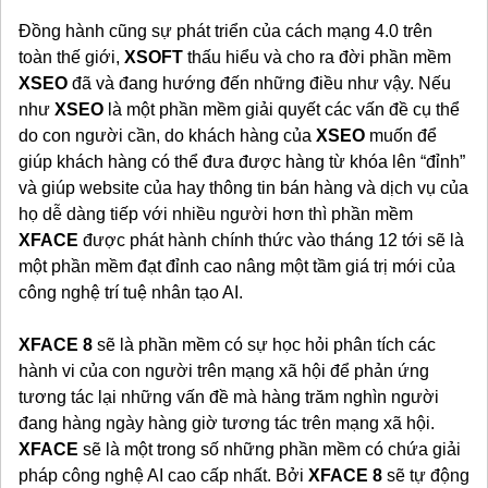
Đồng hành cũng sự phát triển của cách mạng 4.0 trên
toàn thế giới,
XSOFT
thấu hiểu và cho ra đời phần mềm
XSEO
đã và đang hướng đến những điều như vậy. Nếu
như
XSEO
là một phần mềm giải quyết các vấn đề cụ thể
do con người cần, do khách hàng của
XSEO
muốn để
giúp khách hàng có thể đưa được hàng từ khóa lên “đỉnh”
và giúp website của hay thông tin bán hàng và dịch vụ của
họ dễ dàng tiếp với nhiều người hơn thì phần mềm
XFACE
được phát hành chính thức vào tháng 12 tới sẽ là
một phần mềm đạt đỉnh cao nâng một tầm giá trị mới của
công nghệ trí tuệ nhân tạo AI.
XFACE 8
sẽ là phần mềm có sự học hỏi phân tích các
hành vi của con người trên mạng xã hội để phản ứng
tương tác lại những vấn đề mà hàng trăm nghìn người
đang hàng ngày hàng giờ tương tác trên mạng xã hội.
XFACE
sẽ là một trong số những phần mềm có chứa giải
pháp công nghệ AI cao cấp nhất. Bởi
XFACE 8
sẽ tự động