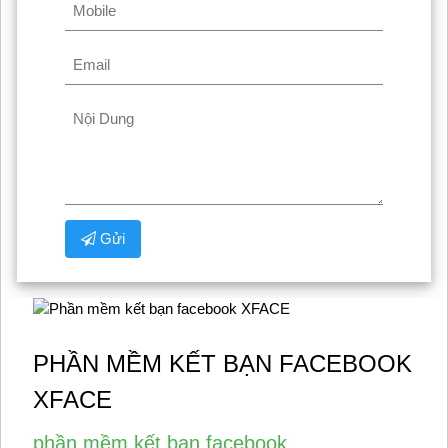
Gửi
PHẦN MỀM KẾT BẠN FACEBOOK
XFACE
phần mềm kết bạn facebook