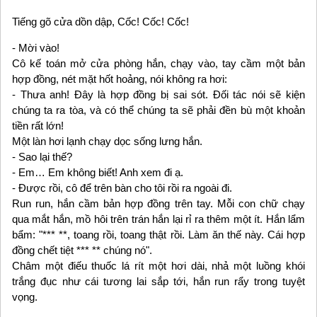
Tiếng gõ cửa dồn dập, Cốc! Cốc! Cốc!
- Mời vào!
Cô kế toán mở cửa phòng hắn, chạy vào, tay cầm một bản
hợp đồng, nét mặt hốt hoảng, nói không ra hơi:
- Thưa anh! Đây là hợp đồng bị sai sót. Đối tác nói sẽ kiện
chúng ta ra tòa, và có thể chúng ta sẽ phải đền bù một khoản
tiền rất lớn!
Một làn hơi lạnh chạy dọc sống lưng hắn.
- Sao lại thế?
- Em… Em không biết! Anh xem đi ạ.
- Được rồi, cô để trên bàn cho tôi rồi ra ngoài đi.
Run run, hắn cầm bản hợp đồng trên tay. Mỗi con chữ chạy
qua mắt hắn, mồ hôi trên trán hắn lại rỉ ra thêm một ít. Hắn lẩm
bẩm: "*** **, toang rồi, toang thật rồi. Làm ăn thế này. Cái hợp
đồng chết tiệt *** ** chúng nó".
Châm một điếu thuốc lá rít một hơi dài, nhả một luồng khói
trắng đục như cái tương lai sắp tới, hắn run rẩy trong tuyệt
vọng.