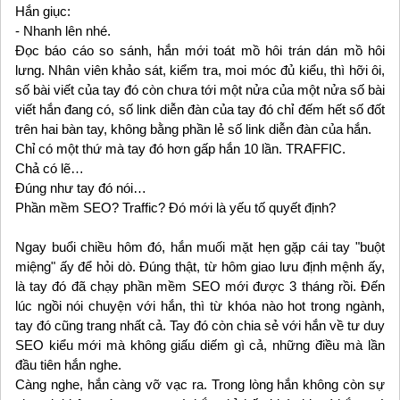
Hắn giục:
- Nhanh lên nhé.
Đọc báo cáo so sánh, hắn mới toát mồ hôi trán dán mồ hôi
lưng. Nhân viên khảo sát, kiểm tra, moi móc đủ kiểu, thì hỡi ôi,
số bài viết của tay đó còn chưa tới một nửa của một nửa số bài
viết hắn đang có, số link diễn đàn của tay đó chỉ đếm hết số đốt
trên hai bàn tay, không bằng phần lẻ số link diễn đàn của hắn.
Chỉ có một thứ mà tay đó hơn gấp hắn 10 lần. TRAFFIC.
Chả có lẽ…
Đúng như tay đó nói…
Phần mềm SEO? Traffic? Đó mới là yếu tố quyết định?
Ngay buổi chiều hôm đó, hắn muối mặt hẹn gặp cái tay "buột
miệng" ấy để hỏi dò. Đúng thật, từ hôm giao lưu định mệnh ấy,
là tay đó đã chạy phần mềm SEO mới được 3 tháng rồi. Đến
lúc ngồi nói chuyện với hắn, thì từ khóa nào hot trong ngành,
tay đó cũng trang nhất cả. Tay đó còn chia sẻ với hắn về tư duy
SEO kiểu mới mà không giấu diếm gì cả, những điều mà lần
đầu tiên hắn nghe.
Càng nghe, hắn càng vỡ vạc ra. Trong lòng hắn không còn sự