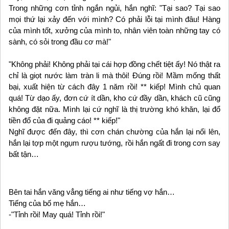
Trong những cơn tỉnh ngắn ngủi, hắn nghĩ: "Tại sao? Tại sao
mọi thứ lại xảy đến với mình? Có phải lỗi tại mình đâu! Hàng
của mình tốt, xưởng của mình to, nhân viên toàn những tay có
sành, có sỏi trong đầu cơ mà!"
"Không phải! Không phải tại cái hợp đồng chết tiệt ấy! Nó thật ra
chỉ là giọt nước làm tràn li mà thôi! Đúng rồi! Mầm mống thất
bại, xuất hiện từ cách đây 1 năm rồi! ** kiếp! Mình chủ quan
quá! Từ dạo ấy, đơn cứ ít dần, kho cứ đầy dần, khách cũ cũng
không đặt nữa. Mình lại cứ nghĩ là thị trường khó khăn, lại đổ
tiền đổ của đi quảng cáo! ** kiếp!"
Nghĩ được đến đây, thì cơn chán chường của hắn lại nổi lên,
hắn lại tợp một ngụm rượu tướng, rồi hắn ngất đi trong cơn say
bất tận…
Bên tai hắn văng vẳng tiếng ai như tiếng vợ hắn…
Tiếng của bố mẹ hắn…
-"Tỉnh rồi! May quá! Tỉnh rồi!"