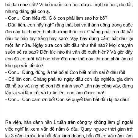
bố đau như cắt? Vì bố muốn con học được một bài học, dù đắt,
nhưng đáng giá con ạ.
- Con… Con hiểu rồi. Giờ con phải làm sao hở bố?
- Đầu tiên, con hãy nghĩ rằng thất bại và thành công trong cuộc
đời này là chuyện bình thường thôi con. Chẳng phải con đã bắt
đầu từ bàn tay trắng hay sao? Vậy hãy dũng cảm bắt đầu lại
một lần nữa. Ngày xưa con bắt đầu như thế nào? Mọi chuyện
suôn sẻ ra sao? Đến lúc nào thì vấn đề xuất hiện? Và giờ đây
con đã có một bài học nhớ đời như thế này, thì con phải làm gì
khi gặp vấn đề đó?
- Con… Đúng, đúng là thế bố ạ! Con biết mình sai ở đâu rồi!
- Cố lên con. Chẳng phải từ ngày đầu con lập nghiệp, gia đình
đã hỗ trợ và ủng hộ con hết mình sao? Lần này cũng vậy, đừng
lặp lại sai lầm cũ, và tự tin lên, con làm được mà!
- Con… Con cám ơn bố! Con sẽ quyết tâm bắt đầu lại từ đầu!
Ra viện, hắn dành hẳn 1 tuần trên công ty không làm gì ngoài
việc nghĩ lại xem vấn đề nằm ở đâu. Quay ngược thời gian trở
lại 3 năm trước khi bắt đầu kinh doanh, hắn đã có vài năm làm