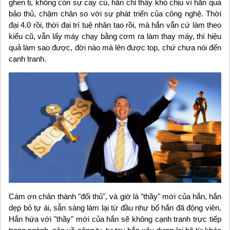
ghen tị, không còn sự cay cú, hắn chỉ thấy khó chịu vì hắn quá
bảo thủ, chậm chân so với sự phát triển của công nghệ. Thời
đại 4.0 rồi, thời đại trí tuệ nhân tạo rồi, mà hắn vẫn cứ làm theo
kiểu cũ, vẫn lấy máy chạy bằng cơm ra làm thay máy, thì hiệu
quả làm sao được, đời nào mà lên được top, chứ chưa nói đến
cạnh tranh.
Cám ơn chân thành "đối thủ", và giờ là "thầy" mới của hắn, hắn
dẹp bỏ tự ái, sẵn sàng làm lại từ đầu như bố hắn đã động viên.
Hắn hứa với "thầy" mới của hắn sẽ không cạnh tranh trực tiếp