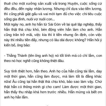
thuê cho một xưởng sản xuất vải trong Huyện, cuộc sống cứ
đều đều, đến ngày nhận lương. Nhưng chỉ dựa vào tiền lương,
thì cũng phải giật gấu vá vai mới tạm đủ cho việc chi tiêu cuộc
sống gia đình, nuôi vợ nuôi con...
Một ngày nọ, anh họ hắn từ Sài Gòn về lại quê lập nghiệp, thấy
hắn thật thà chịu khó, bèn động viên hắn làm cho anh. Hắn
cũng trăn trở mãi, việc kia thì ít tiền nhưng ổn định, còn việc
này thì nhiều tiền đấy, nhưng có lâu dài được không? Hắn hỏi ý
kiến bố, ông bảo:
- Thằng Thành (tên ông anh họ) nó tốt tính mà có chí lắm, con
theo nó học nghề cũng không thiệt đâu.
Suy tính thiệt hơn, hắn theo. Anh họ của hắn cũng tài lắm, dạy
một thời gian, hắn cũng làm được, mà làm tốt là đằng khác
nữa! Âu cũng tại hắn thật thà chịu khó, bảo sao làm vậy. Chứ
thật hắn có thông minh gì cho cam! Làm được một thời gian,
hắn thấy thu nhập khá hơn trước nhiều. Hắn mừng và biết ơn
anh họ hắn lắm.