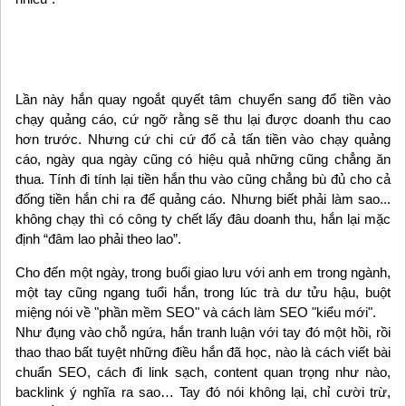
Lần này hắn quay ngoắt quyết tâm chuyển sang đổ tiền vào
chạy quảng cáo, cứ ngỡ rằng sẽ thu lại được doanh thu cao
hơn trước. Nhưng cứ chi cứ đổ cả tấn tiền vào chạy quảng
cáo, ngày qua ngày cũng có hiệu quả những cũng chẳng ăn
thua. Tính đi tính lại tiền hắn thu vào cũng chẳng bù đủ cho cả
đống tiền hắn chi ra để quảng cáo. Nhưng biết phải làm sao...
không chạy thì có công ty chết lấy đâu doanh thu, hắn lại mặc
định “đâm lao phải theo lao”.
Cho đến một ngày, trong buổi giao lưu với anh em trong ngành,
một tay cũng ngang tuổi hắn, trong lúc trà dư tửu hậu, buột
miệng nói về "phần mềm SEO" và cách làm SEO "kiểu mới".
Như đụng vào chỗ ngứa, hắn tranh luận với tay đó một hồi, rồi
thao thao bất tuyệt những điều hắn đã học, nào là cách viết bài
chuẩn SEO, cách đi link sạch, content quan trọng như nào,
backlink ý nghĩa ra sao… Tay đó nói không lại, chỉ cười trừ,