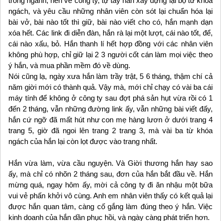
trong ngành, nên về công ty, tự tay hắn xây dựng lại bộ từ khóa
ngách, và yêu cầu những nhân viên còn sót lại chuẩn hóa lại
bài vở, bài nào tốt thì giữ, bài nào viết cho có, hắn mạnh dạn
xóa hết. Các link đi diễn đàn, hắn rà lại một lượt, cái nào tốt, để,
cái nào xấu, bỏ. Hắn thanh lí hết hợp đồng với các nhân viên
không phù hợp, chỉ giữ lại 2 3 người cốt cán làm mọi việc theo
ý hắn, và mua phần mềm đó về dùng.
Nói cũng lạ, ngày xưa hắn làm trầy trật, 5 6 tháng, thậm chí cả
năm giời mới có thành quả. Vậy mà, mới chỉ chạy có vài ba cái
máy tính để không ở công ty sau đợt phá sản hụt vừa rồi có 1
đến 2 tháng, vẫn những đường link ấy, vẫn những bài viết đấy,
hắn cứ ngỡ đã mất hút như con mẹ hàng lươn ở dưới trang 4
trang 5, giờ đã ngoi lên trang 2 trang 3, mà vài ba từ khóa
ngách của hắn lại còn lọt được vào trang nhất.
Hắn vừa làm, vừa cầu nguyện. Và Giời thương hắn hay sao
ấy, mà chỉ có nhõn 2 tháng sau, đơn của hắn bắt đầu về. Hắn
mừng quá, ngay hôm ấy, mời cả công ty đi ăn nhậu một bữa
vui vẻ phấn khởi vô cùng. Anh em nhân viên thấy có kết quả lại
được hắn quan tâm, càng cố gắng làm đúng theo ý hắn. Việc
kinh doanh của hắn dần phục hồi, và ngày càng phát triển hơn.