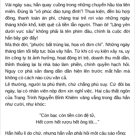
Vài ngày sau, hắn quay cuồng trong những chuyến hầu tòa liên
miên. Đúng là "vô phúc đáo tụng đình"! Thua kiện, đền bù hợp
đồng, thanh toán án phí, chàng trai trẻ rơi vào những ngày
tháng khốn khổ, kiệt quệ cả tiền lẫn người. Than ôi! "Lặng yên
dưới vực sâu" không phải là tên phim đâu, chính là cuộc đời
hắn bây giờ đấy!
Mà thói đời, "phước bất trùng lai, họa vô đơn chí". Những ngày
tháng tăm tối tiếp tục bủa vây hắn. Từ khi có vụ kiện xảy ra, uy
tín công ty bị ảnh hưởng, hoạt động trì trệ, doanh thu mất dần,
thỉnh thoảng lại bị nhà báo làm phiền, chính quyền hạch hỏi.
Nguy cơ phá sản đang dần dần hiện lên trước mắt hắn mà
không có cách nào cứu vãn cả.
Lẽ thường, người ta phù thịnh, chứ chẳng phù suy. Cứ đôi ba
ngày, lại có nhân viên nộp đơn xin nghỉ việc. Hai câu thất ngôn
của Trạng Trình Nguyễn Bỉnh Khiêm văng vẳng trong đầu hắn
như cười, như khóc:
"Còn bạc còn tiền còn đệ tử,
Hết cơm hết rượu hết ông tôi…"
Hắn hiểu lí do chứ, nhưng hắn vẫn phải hỏi một câu sáo rỗng: