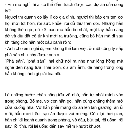
- Em mà nghỉ thì ai có thể đảm trách được các dự án của công
ty?
Người thì quanh co lấy lí do gia đình, người thì bảo em tìm cơ
hội mới tốt hơn, rồi sức khỏe, rồi đủ thứ trên đời. Nhưng hắn
không thể ngờ, cô kế toán mà hắn tin nhất, một tay hắn nâng
đỡ và dìu dắt cô từ khi mới ra trường, cũng bỏ hắn mà đi sau
khi tặng cho hắn một câu xanh rờn:
- Anh cho em nghỉ đi, em không thể làm việc ở một công ty sắp
phá sản như này được anh ạ.
"Phá sản", "phá sản", hai chữ nói ra nhẹ như lông hồng mà
nghe đến nặng tựa Thái Sơn, cứ ám ảnh, đè nặng trong lòng
hắn không cách gì giải tỏa nổi.
Lê những bước chân nặng trĩu về nhà, hắn tự nhốt mình vào
trong phòng. Bố mẹ, vợ con hắn gọi, hắn cũng chẳng thèm mở
cửa xuống nhà. Vợ hắn phải mang đồ ăn lên tận giường, an ủi
mãi, hắn mới trệu trạo ăn được vài miếng. Còn lại thời gian,
hắn chỉ đi loanh quanh trong phòng, vò đầu, bứt tai, rồi uống, rồi
say, rồi tỉnh, rồi lại uống đến say mềm khướt khượt.