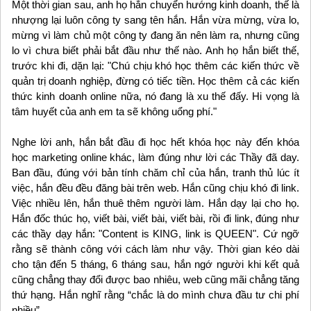
Một thời gian sau, anh họ hắn chuyển hướng kinh doanh, thế là
nhượng lại luôn công ty sang tên hắn. Hắn vừa mừng, vừa lo,
mừng vì làm chủ một công ty đang ăn nên làm ra, nhưng cũng
lo vì chưa biết phải bắt đầu như thế nào. Anh họ hắn biết thế,
trước khi đi, dặn lại: "Chú chịu khó học thêm các kiến thức về
quản trị doanh nghiệp, đừng có tiếc tiền. Học thêm cả các kiến
thức kinh doanh online nữa, nó đang là xu thế đấy. Hi vọng là
tâm huyết của anh em ta sẽ không uổng phí."
Nghe lời anh, hắn bắt đầu đi học hết khóa học này đến khóa
học marketing online khác, làm đúng như lời các Thầy đã day.
Ban đầu, đúng với bản tính chăm chỉ của hắn, tranh thủ lúc ít
việc, hắn đều đều đăng bài trên web. Hắn cũng chịu khó đi link.
Việc nhiều lên, hắn thuê thêm người làm. Hắn dạy lại cho họ.
Hắn đốc thúc họ, viết bài, viết bài, viết bài, rồi đi link, đúng như
các thầy dạy hắn: "Content is KING, link is QUEEN". Cứ ngỡ
rằng sẽ thành công với cách làm như vậy. Thời gian kéo dài
cho tận đến 5 tháng, 6 tháng sau, hắn ngớ người khi kết quả
cũng chẳng thay đổi được bao nhiêu, web cũng mãi chẳng tăng
thứ hạng. Hắn nghĩ rằng “chắc là do mình chưa đầu tư chi phí
nhiều”.