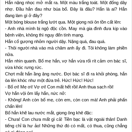
Hắn nặng nhọc mở mắt ra. Một màu trắng toát. Một đống dây
nhợ. Đầu hắn đau như búa bổ. Đây là đâu? Hắn là ai? Hắn
đang làm gì ở đây?
Một bóng blouse trắng lướt qua. Một giọng nói ôn tồn cất lên:
- Anh nhà mình bị ngộ độc cồn. May mà gia đình đưa kịp vào
bệnh viện, không thì nguy đến tính mạng.
Hắn cố gượng nhỏm người dậy. Nặng quá, đau quá.
- Thôi người nhà vào mà chăm anh ấy đi. Tôi không làm phiền
nữa.
Hắn nhìn quanh. Bố mẹ hắn, vợ hắn vừa rối rít cảm ơn bác sĩ,
vừa khóc rưng rức.
Chợt mắt hắn ầng ậng nước. Đợi bác sĩ đi ra khỏi phòng, hắn
òa lên khóc như một đứa trẻ. Hức! Hức! Hức!
- Bố ơi! Mẹ ơi! Vợ ơi! Con mất hết rồi! Anh thua sạch rồi!
Vợ hắn vội ôm lấy hắn, nức nở:
- Không! Anh còn bố mẹ, còn em, còn con mà! Anh phải phấn
chấn lên!
Bố hắn khẽ lau nước mắt, giọng ông khê đặc:
- Chưa! Con chưa mất gì cả! Tiền bạc là vật ngoài thân! Danh
tiếng chỉ là hư ảo! Những thứ đó có mất, có thua, cũng chẳng