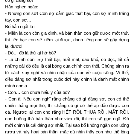
có gì đáng sợ!
Hắn nghẹn ngào:
- Nhưng con sợ! Con sợ cảm giác thất bại, con sợ mình trắng
tay, con sợ…
Bố hắn ngắt lời:
- Miễn là con còn gia đình, và bản thân con giữ được một thứ,
thì tiền bạc con sẽ kiếm lại được, danh tiếng con sẽ gây dựng
lại được!
- Đó… đó là thứ gì hở bố?
- Là chính con. Sự thất bại, mất mát, đau khổ, cô độc, tất cả
những cái đó đều là cái bóng của chính con thôi. Chúng sinh ra
từ cách suy nghĩ và nhìn nhận của con về cuộc sống. Vì thế,
điều đáng sợ nhất trong cuộc đời này chính là đánh mất chính
mình con ạ.
- Con… con chưa hiểu ý của bố?
- Con à! Nếu con nghĩ rằng chẳng có gì đáng sợ, con có thể
chiến thắng mọi thứ, thì chẳng có gì có thể áp đảo được con
cả. Ngược lại con cho rằng HẾT RỒI, THUA RỒI, MẤT RỒI,
con buông thả bản thân như vừa rồi, thì con sẽ gục ngã. Đó
mới chính là cái đáng sợ nhất. Tại sao bố không ngăn con uống
rượu và hủy hoại bản thân, mặc dù nhìn thấy con như thế lòng