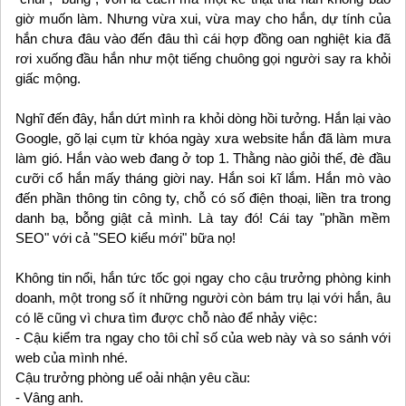
giờ muốn làm. Nhưng vừa xui, vừa may cho hắn, dự tính của
hắn chưa đâu vào đến đâu thì cái hợp đồng oan nghiệt kia đã
rơi xuống đầu hắn như một tiếng chuông gọi người say ra khỏi
giấc mộng.
Nghĩ đến đây, hắn dứt mình ra khỏi dòng hồi tưởng. Hắn lại vào
Google, gõ lại cụm từ khóa ngày xưa website hắn đã làm mưa
làm gió. Hắn vào web đang ở top 1. Thằng nào giỏi thế, đè đầu
cưỡi cổ hắn mấy tháng giời nay. Hắn soi kĩ lắm. Hắn mò vào
đến phần thông tin công ty, chỗ có số điện thoại, liền tra trong
danh bạ, bỗng giật cả mình. Là tay đó! Cái tay "phần mềm
SEO" với cả "SEO kiểu mới" bữa nọ!
Không tin nổi, hắn tức tốc gọi ngay cho cậu trưởng phòng kinh
doanh, một trong số ít những người còn bám trụ lại với hắn, âu
có lẽ cũng vì chưa tìm được chỗ nào để nhảy việc:
- Cậu kiểm tra ngay cho tôi chỉ số của web này và so sánh với
web của mình nhé.
Cậu trưởng phòng uể oải nhận yêu cầu:
- Vâng anh.