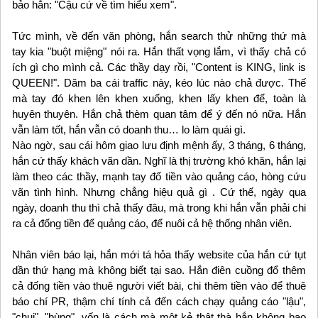
bảo hắn: "Cậu cứ về tìm hiểu xem".
Tức mình, về đến văn phòng, hắn search thử những thứ mà
tay kia "buột miệng" nói ra. Hắn thất vọng lắm, vì thấy chả có
ích gì cho mình cả. Các thầy dạy rồi, "Content is KING, link is
QUEEN!". Dăm ba cái traffic này, kéo lúc nào chả được. Thế
mà tay đó khen lên khen xuống, khen lấy khen để, toàn là
huyên thuyên. Hắn chả thèm quan tâm để ý đến nó nữa. Hắn
vẫn làm tốt, hắn vẫn có doanh thu… lo làm quái gì.
Nào ngờ, sau cái hôm giao lưu định mệnh ấy, 3 tháng, 6 tháng,
hắn cứ thấy khách vãn dần. Nghĩ là thị trường khó khăn, hắn lại
làm theo các thầy, mạnh tay đổ tiền vào quảng cáo, hòng cứu
vãn tình hình. Nhưng chẳng hiệu quả gì . Cứ thế, ngày qua
ngày, doanh thu thì chả thấy đâu, mà trong khi hắn vẫn phải chi
ra cả đống tiền để quảng cáo, để nuôi cả hệ thống nhân viên.
Nhân viên báo lại, hắn mới tá hỏa thấy website của hắn cứ tụt
dần thứ hạng mà không biết tại sao. Hắn điên cuồng đổ thêm
cả đống tiền vào thuê người viết bài, chi thêm tiền vào để thuê
báo chí PR, thậm chí tính cả đến cách chạy quảng cáo "lậu",
"chui", "bùng", vốn là cách mà một kẻ thật thà hắn không bao