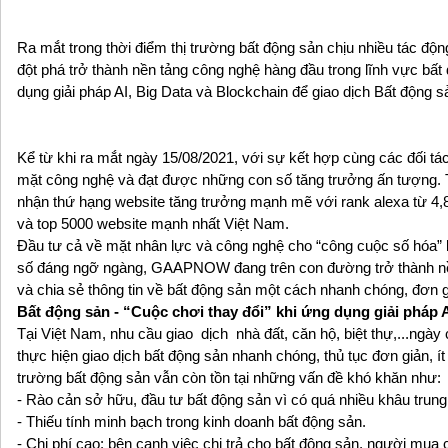
Ra mắt trong thời điểm thị trường bất động sản chịu nhiều tác độ
đột phá trở thành nền tảng công nghệ hàng đầu trong lĩnh vực bấ
dụng giải pháp AI, Big Data và Blockchain để giao dịch Bất động s
Kể từ khi ra mắt ngày 15/08/2021, với sự kết hợp cùng các đối t
mặt công nghệ và đạt được những con số tăng trưởng ấn tượng. 
nhận thứ hạng website tăng trưởng mạnh mẽ với rank alexa từ 4,8 t
và top 5000 website mạnh nhất Việt Nam.
Đầu tư cả về mặt nhân lực và công nghệ cho “công cuộc số hóa” 
số đáng ngỡ ngàng, GAAPNOW đang trên con đường trở thành nền
và chia sẻ thông tin về bất động sản một cách nhanh chóng, đơn gi
Bất động sản - “Cuộc chơi thay đổi” khi ứng dụng giải pháp A
Tại Việt Nam, nhu cầu giao dịch nhà đất, căn hộ, biệt thự,...ng
thực hiện giao dịch bất động sản nhanh chóng, thủ tục đơn giản, ít k
trường bất động sản vẫn còn tồn tại những vấn đề khó khăn như:
- Rào cản sở hữu, đầu tư bất động sản vì có quá nhiều khâu trung 
- Thiếu tính minh bạch trong kinh doanh bất động sản.
- Chi phí cao: bên cạnh việc chi trả cho bất động sản, người mua c