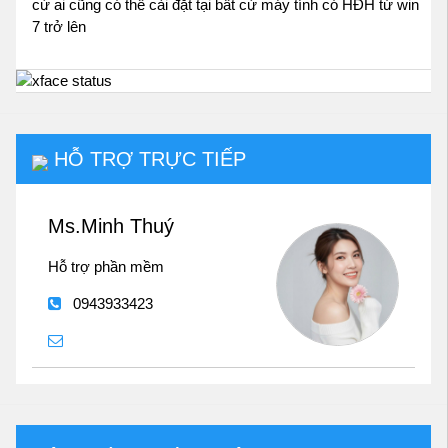
cứ ai cũng có thể cài đặt tại bất cứ máy tính có HĐH từ win
7 trở lên
HỖ TRỢ TRỰC TIẾP
Ms.Minh Thuý
Hỗ trợ phần mềm
0943933423