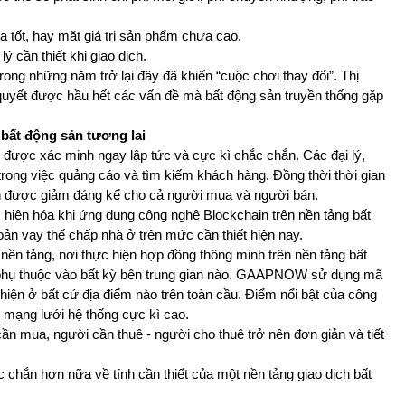
a tốt, hay mặt giá trị sản phẩm chưa cao.
lý cần thiết khi giao dịch.
rong những năm trở lại đây đã khiến “cuộc chơi thay đổi”. Thị
quyết được hầu hết các vấn đề mà bất động sản truyền thống gặp
 bất động sản tương lai
 được xác minh ngay lập tức và cực kì chắc chắn. Các đại lý,
n trong việc quảng cáo và tìm kiếm khách hàng. Đồng thời thời gian
sản được giảm đáng kể cho cả người mua và người bán.
ện hóa khi ứng dụng công nghệ Blockchain trên nền tảng bất
ản vay thế chấp nhà ở trên mức cần thiết hiện nay.
nền tảng, nơi thực hiện hợp đồng thông minh trên nền tảng bất
phụ thuộc vào bất kỳ bên trung gian nào. GAAPNOW sử dụng mã
 hiện ở bất cứ địa điểm nào trên toàn cầu. Điểm nổi bật của công
t mạng lưới hệ thống cực kì cao.
cần mua, người cần thuê - người cho thuê trở nên đơn giản và tiết
 chắn hơn nữa về tính cần thiết của một nền tảng giao dịch bất