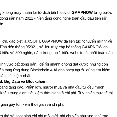
ng không mấy thuận lợi từ dịch bệnh covid,
GAAPNOW
từng bước
t động sản năm 2021 - Nền tảng công nghệ toàn cầu đầu tiên sử
ản.
ác lớn, đặc biệt là XSOFT, GAAPNOW đã liên tục “chuyển mình” về
Tính đến tháng 9/2021, số liệu truy cập hệ thống GAAPNOW ghi
riệu về 800 nghìn, nằm trong top 1 triệu website tốt nhất toàn cầu
lĩnh vực bất động sản, để rồi nhanh chóng đạt được những con
 tảng ứng dụng Blockchain & AI cho phép người dùng tìm kiếm
ản, tiết kiệm nhất.
I, Big Data và Blockchain
ày càng tăng cao. Phần lớn, người mua và nhà đầu tư đều muốn
hâu trung gian, tiết kiệm thời gian và chi phí. Tuy nhiên thực tế thị
gian gây tốn kém thời gian và chi phí.
ó thể sẽ phát sinh chi phí môi giới, phí chuyển nhượng, phí trao