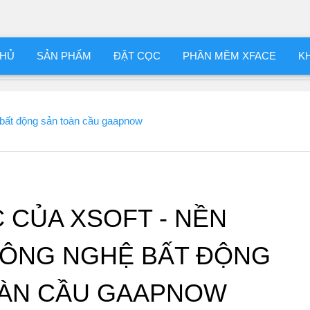
CHỦ
SẢN PHẨM
ĐẶT CỌC
PHẦN MỀM XFACE
K
ệ bất động sản toàn cầu gaapnow
C CỦA XSOFT - NỀN
ÔNG NGHỆ BẤT ĐỘNG
OÀN CẦU GAAPNOW