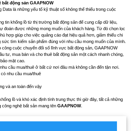
nghệ bất động sản GAAPNOW
Big Data là những yếu tố kỹ thuật số không thể thiếu trong cuộc
ông tin khổng lồ từ thị trường bất động sản để cung cấp dữ liệu,
h, dự đoán được những mong muốn của khách hàng. Từ đó chọn lọc
ù hợp giúp cho việc quảng cáo đạt hiệu quả hơn, giảm thiểu chi
ông sức tìm kiếm sản phẩm đúng với nhu cầu mong muốn của mình.
ào công cuộc chuyển đổi số lĩnh vực bất động sản, GAAPNOW
 đầu tư, mua bán và cho thuê bất động sản một cách nhanh chóng,
à bảo mật cao.
o nhu cầu mua/thuê ở bất cứ nơi đâu mà không cần đến tận nơi.
i có nhu cầu mua/thuê
àng và an toàn đến vậy
hổng lồ và khó xác định tính trung thực thì giờ đây, tất cả những
g công nghệ bất sản mang tên
GAAPNOW
.