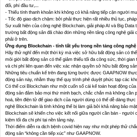
đổi, phí đầu tư,...
- Thiếu tính thanh khoản khi không có khả năng tiếp cận người mu
- Tốc độ giao dịch chậm: bởi phải thực hiện rất nhiều thủ tục, pháp 
Sự xuất hiện của công nghệ Blockchain, giải pháp AI và Big Data t
trường bất động sản đã chào đón những nền tảng công nghệ giải 
phải ở trên.
Ứng dụng Blockchain - tính tất yếu trong nền tảng công nghệ
Hãy thử nghĩ đến một thời kỳ mà việc sở hữu bất động sản có thể
môi giới bất động sản có thể giảm thiếu tối đa công sức, thời gia
và chi phí liên quan đến việc xác nhận quyền sở hữu bất động 
Những tiêu chuẩn kể trên đang từng bước được GAAPNOW thực hi
động sản này, nhằm thay thế quy trình phê duyệt phức tạp các kho
Có thể coi Blockchain như một cuốn sổ cái kế toán hoạt động của 
động sản đảm bảo mọi thứ minh bạch, chắc chắn mà không cần 
hoá, tiền điện tử để giao dịch của người dùng có thể dễ dàng thực
nghệ Blockchain là tính không thể bị làm giả bởi khả năng bảo mậ
Blockchain sẽ khiến cho việc kết nối giữa người cần bán - người 
kiệm tối đa chi phí tại nền tảng này.
Thời điểm diễn ra dịch bệnh covid hiện nay như một phép thử chắc
động sản “không cần tiếp xúc” như GAAPNOW.