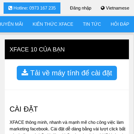
Hotline: 0973 167 235
Đăng nhập
Vietnamese
HUYẾN MÃI
KIẾN THỨC XFACE
TIN TỨC
HỎI ĐÁP
XFACE 10 CỦA BẠN
Tải về máy tính để cài đặt
CÀI ĐẶT
XFACE thông minh, nhanh và mạnh mẽ cho công việc làm
marketing facebook. Cài đặt dễ dàng bằng vài lượt click bất