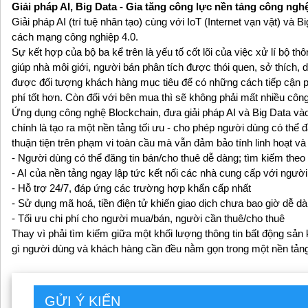
Giải pháp AI, Big Data - Gia tăng công lực nền tảng công 
Giải pháp AI (trí tuệ nhân tạo) cùng với IoT (Internet vạn vật) và 
cách mạng công nghiệp 4.0.
Sự kết hợp của bộ ba kể trên là yếu tố cốt lõi của việc xử lí bộ th
giúp nhà môi giới, người bán phân tích được thói quen, sở thíc
được đối tượng khách hàng mục tiêu để có những cách tiếp cận ph
phí tốt hơn. Còn đối với bên mua thì sẽ không phải mất nhiều c
Ứng dụng công nghệ Blockchain, đưa giải pháp AI và Big Data v
chính là tạo ra một nền tảng tối ưu - cho phép người dùng có thể
thuận tiện trên phạm vi toàn cầu mà vẫn đảm bảo tính linh hoạt v
- Người dùng có thể đăng tin bán/cho thuê dễ dàng; tìm kiếm the
- AI của nền tảng ngay lập tức kết nối các nhà cung cấp với ngườ
- Hỗ trợ 24/7, đáp ứng các trường hợp khẩn cấp nhất
- Sử dụng mã hoá, tiền điện tử khiến giao dịch chưa bao giờ dễ d
- Tối ưu chi phí cho người mua/bán, người cần thuê/cho thuê
Thay vì phải tìm kiếm giữa một khối lượng thông tin bất động sản k
gì người dùng và khách hàng cần đều nằm gọn trong một nền tản
GỬI Ý KIẾN