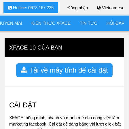
Hotline: 0973 167 235
Đăng nhập
Vietnamese
HUYẾN MÃI
KIẾN THỨC XFACE
TIN TỨC
HỎI ĐÁP
XFACE 10 CỦA BẠN
Tải về máy tính để cài đặt
CÀI ĐẶT
XFACE thông minh, nhanh và mạnh mẽ cho công việc làm
marketing facebook. Cài đặt dễ dàng bằng vài lượt click bất