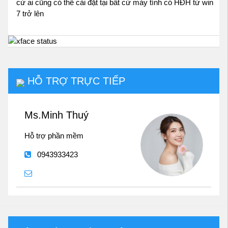
cứ ai cũng có thể cài đặt tại bất cứ máy tính có HĐH từ win
7 trở lên
HỖ TRỢ TRỰC TIẾP
Ms.Minh Thuý
Hỗ trợ phần mềm
0943933423