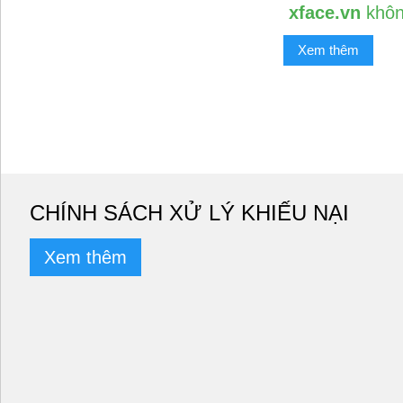
xface.vn
khôn
Xem thêm
CHÍNH SÁCH XỬ LÝ KHIẾU NẠI
Xem thêm