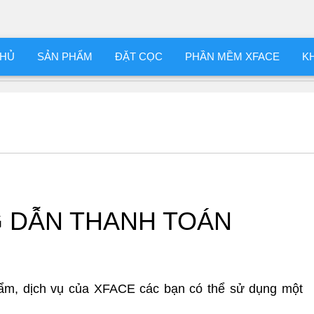
CHỦ
SẢN PHẨM
ĐẶT CỌC
PHẦN MỀM XFACE
K
 DẪN THANH TOÁN
phẩm, dịch vụ của XFACE các bạn có thể sử dụng một