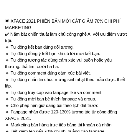
🌟 XFACE 2021 PHIÊN BẢN MỚI CẮT GIẢM 70% CHI PHÍ
MARKETING
✔️ Nắm bắt chiến thuật làm chủ công nghệ AI với ưu điểm vượt
trội:
🔸 Tự động kết bạn đúng đối tượng.
🔸 Tự động đồng ý kết bạn khi có lời mời kết bạn.
🔸 Tự động tương tác đúng cảm xúc vui buồn hoặc yêu
thương: thả tim, cười ha ha.
🔸 Tự động comment đúng cảm xúc bài viết.
🔸 Tự động nhắn tin chúc mừng sinh nhật theo mẫu được thiết
lập.
🔸 Tự động truy cập vào fanpage like và comment.
🔸 Tự động mời bạn bè thích fanpage và group.
🔸 Cho phép hẹn giờ đăng bài theo lịch đặt trước.
🔸 Fanpage nhận được 120-130% tương tác từ cộng đồng
XFACE 2021.
🔸 Marketing bán hàng trực tiếp bằng tài khoản cá nhân.
🔸 Tiết kiệm lên đến 70% chi phí quảng cáo fanpage.