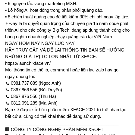
▪️ 6 nguyên tắc vàng marketing MXH.
▪️ Lỗ hổng AI hoạt động trong phân phối quảng cáo.
▪️ 8 chiến thuật quảng cáo để tiết kiệm 30% chi phí ngay lập tức.
⚡ Đây là bí quyết quan trọng của chuyên gia 15 năm code phát
triển AI cho các công ty Big Tech, đang áp dụng thành công cho
hàng nghìn doanh nghiệp chạy quảng cáo tại Việt Nam.
NGAY HÔM NAY NGAY LÚC NÀY
HÃY TRUY CẬP VÀ ĐỂ LẠI THÔNG TIN BẠN SẼ HƯỞNG
NHỮNG GIÁ TRỊ TO LỚN NHẤT TỪ XFACE.
https://launch.xface.vn/
Mọi thông tin có thể ib, comment hoặc liên lạc zalo hay gọi
ngay chúng tôi:
📞 0981 737 889 (Ngọc Anh)
📞 0867 866 556 (Bùi Duyên)
📞 0867 876 556 (Thu Hà)
📞 0812 091 289 (Mai Anh)
Bạn sẽ được sở hữu phần mềm XFACE 2021 trí tuệ nhân tạo
bất cứ ai cũng có thể khai thác dễ dàng sử dụng.
_______________________________________________
🏢 CÔNG TY CÔNG NGHỆ PHẦN MỀM XSOFT