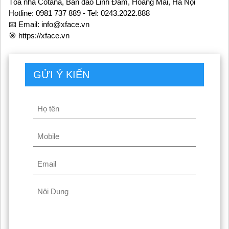
Tòa nhà Cotana, Bán đảo Linh Đàm, Hoàng Mai, Hà Nội
Hotline: 0981 737 889 - Tel: 0243.2022.888
📧 Email: info@xface.vn
🎯 https://xface.vn
GỬI Ý KIẾN