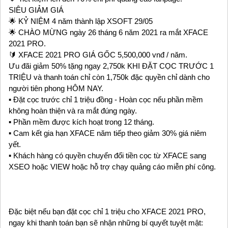
SIÊU GIẢM GIÁ
🌟 KỶ NIỆM 4 năm thành lập XSOFT 29/05
🌟 CHÀO MỪNG ngày 26 tháng 6 năm 2021 ra mắt XFACE
2021 PRO.
🔰 XFACE 2021 PRO GIÁ GỐC 5,500,000 vnđ / năm.
Ưu đãi giảm 50% tặng ngay 2,750k KHI ĐẶT CỌC TRƯỚC 1
TRIỆU và thanh toán chỉ còn 1,750k đặc quyền chỉ dành cho
người tiên phong HÔM NAY.
▪️ Đặt cọc trước chỉ 1 triệu đồng - Hoàn cọc nếu phần mềm
không hoàn thiện và ra mắt đúng ngày.
▪️ Phần mềm được kích hoạt trong 12 tháng.
▪️ Cam kết gia hạn XFACE năm tiếp theo giảm 30% giá niêm
yết.
▪️ Khách hàng có quyền chuyển đổi tiền cọc từ XFACE sang
XSEO hoặc VIEW hoặc hỗ trợ chạy quảng cáo miễn phí công.
Đặc biệt nếu bạn đặt cọc chỉ 1 triệu cho XFACE 2021 PRO,
ngay khi thanh toán bạn sẽ nhận những bí quyết tuyệt mật: