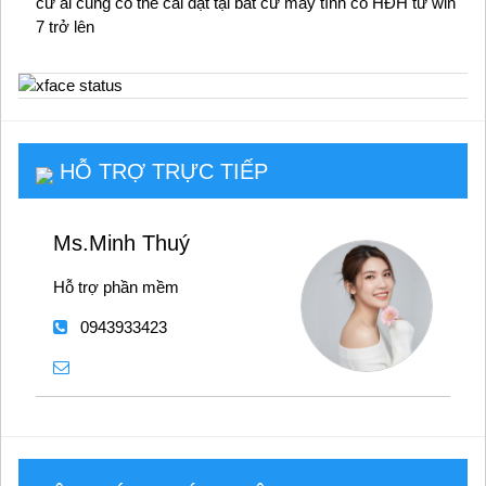
cứ ai cũng có thể cài đặt tại bất cứ máy tính có HĐH từ win
7 trở lên
HỖ TRỢ TRỰC TIẾP
Ms.Minh Thuý
Hỗ trợ phần mềm
0943933423