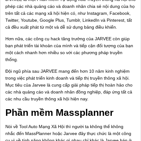
phép các nhà quảng cáo và doanh nhân chia sẻ nội dung của họ
trên tất cả các mạng xã hội hiện có, như Instagram, Facebook,
Twitter, Youtube, Google Plus, Tumblr, LinkedIn và Pinterest, tất
cả đều xuất phát từ một và dễ sử dụng bảng điều khiển.
Hơn nữa, các công cụ hack tăng trưởng của JARVEE còn giúp
bạn phát triển tài khoản của mình và tiếp cận đối tượng của bạn
một cách nhanh hơn nhiều so với các phương pháp truyền
thống.
Đội ngũ phía sau JARVEE mang đến hơn 10 năm kinh nghiệm
trong việc phát triển kinh doanh và tiếp thị truyền thông xã hội.
Mục tiêu của Jarvee là cung cấp giải pháp tiếp thị hoàn hảo cho
các nhà quảng cáo và doanh nhân đồng nghiệp, đáp ứng tất cả
các nhu cầu truyền thông xã hội hiện nay.
Phần mềm Massplanner
Nói về Tool Auto Mạng Xã Hội thì người ta không thể không
nhắc đến MassPlanner hoặc Jarvee đây thực chức là một công
cụ vì về tính năng không khác gì nhau chỉ khác là Jarvee bán ở