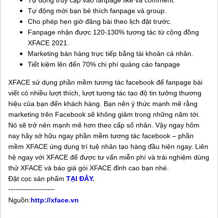
Tự động truy cập vào fanpage like và comment.
Tự động mời bạn bè thích fanpage và group.
Cho phép hẹn giờ đăng bài theo lịch đặt trước.
Fanpage nhận được 120-130% tương tác từ cộng đồng
XFACE 2021.
Marketing bán hàng trực tiếp bằng tài khoản cá nhân.
Tiết kiệm lên đến 70% chi phí quảng cáo fanpage
XFACE sử dụng phần mềm tương tác facebook để fanpage bài
viết có nhiều lượt thích, lượt tương tác tạo độ tin tưởng thương
hiệu của bạn đến khách hàng. Bạn nên ý thức mạnh mẽ rằng
marketing trên Facebook sẽ không giảm trong những năm tới.
Nó sẽ trở nên mạnh mẽ hơn theo cấp số nhân. Vậy ngay hôm
nay hãy sở hữu ngay phần mềm tương tác facebook – phần
mềm XFACE ứng dụng trí tuệ nhân tạo hàng đầu hiện ngay. Liên
hệ ngay với XFACE để được tư vấn miễn phí và trải nghiệm dùng
thử XFACE và báo giá gói XFACE đỉnh cao bạn nhé.
Đặt cọc sản phẩm
TẠI ĐÂY
.
-------------------
Nguồn:
http://xface.vn