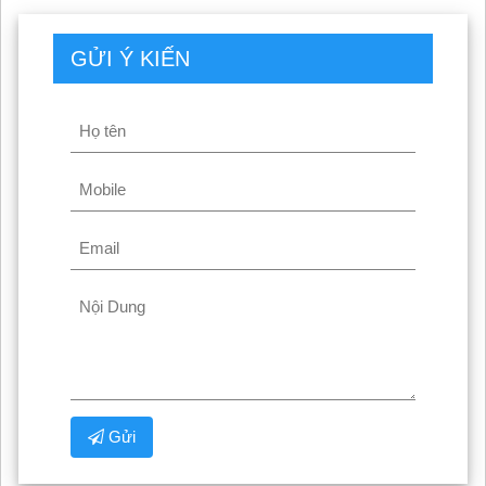
GỬI Ý KIẾN
Gửi