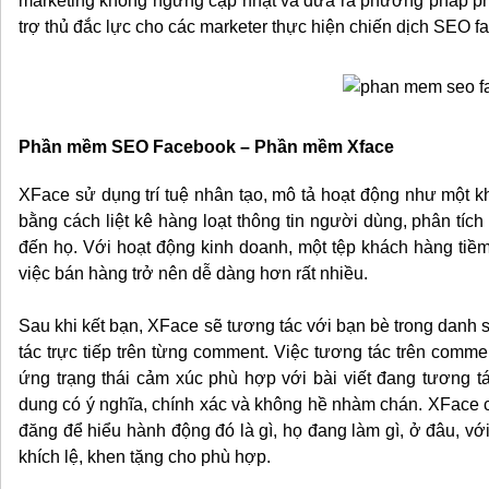
marketing không ngừng cập nhật và đưa ra phương pháp 
trợ thủ đắc lực cho các marketer thực hiện chiến dịch SEO 
Phần mềm SEO Facebook – Phần mềm Xface
XFace sử dụng trí tuệ nhân tạo, mô tả hoạt động như một 
bằng cách liệt kê hàng loạt thông tin người dùng, phân tích
đến họ. Với hoạt động kinh doanh, một tệp khách hàng ti
việc bán hàng trở nên dễ dàng hơn rất nhiều.
Sau khi kết bạn, XFace sẽ tương tác với bạn bè trong danh s
tác trực tiếp trên từng comment. Việc tương tác trên com
ứng trạng thái cảm xúc phù hợp với bài viết đang tương 
dung có ý nghĩa, chính xác và không hề nhàm chán. XFace c
đăng để hiểu hành động đó là gì, họ đang làm gì, ở đâu, vớ
khích lệ, khen tặng cho phù hợp.