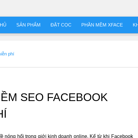
CHỦ
SẢN PHẨM
ĐẶT CỌC
PHẦN MỀM XFACE
K
iễn phí
MỀM SEO FACEBOOK
HÍ
ề nóng hổi trong giới kinh doanh online. Kể từ khi Facebook