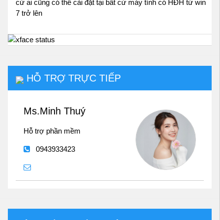
cứ ai cũng có thể cài đặt tại bất cứ máy tính có HĐH từ win
7 trở lên
HỖ TRỢ TRỰC TIẾP
Ms.Minh Thuý
Hỗ trợ phần mềm
0943933423