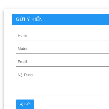
GỬI Ý KIẾN
Gửi