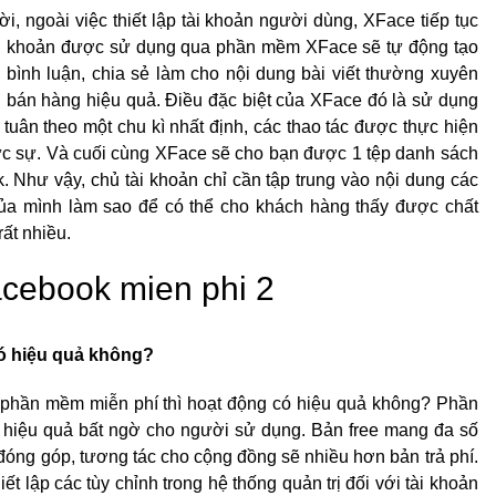
 ngoài việc thiết lập tài khoản người dùng, XFace tiếp tục
 tài khoản được sử dụng qua phần mềm XFace sẽ tự động tạo
, bình luận, chia sẻ làm cho nội dung bài viết thường xuyên
nh bán hàng hiệu quả. Điều đặc biệt của XFace đó là sử dụng
 tuân theo một chu kì nhất định, các thao tác được thực hiện
hực sự. Và cuối cùng XFace sẽ cho bạn được 1 tệp danh sách
 Như vậy, chủ tài khoản chỉ cần tập trung vào nội dung các
ủa mình làm sao để có thể cho khách hàng thấy được chất
ất nhiều.
ó hiệu quả không?
hần mềm miễn phí thì hoạt động có hiệu quả không? Phần
hiệu quả bất ngờ cho người sử dụng. Bản free mang đa số
ự đóng góp, tương tác cho cộng đồng sẽ nhiều hơn bản trả phí.
 lập các tùy chỉnh trong hệ thống quản trị đối với tài khoản