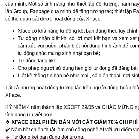
của mình. Một số tính năng như thiết lập đối tượng, nam hay
lập Group, Fanpage của mình để tăng tương tác; thiết lập F
có thể quan sát được hoạt động của XFace.
Xface có khả năng tự động kết bạn đúng theo tùy chỉnh
Tự động nhận biết khi có lời mời kết bạn và xem xét
cảm xúc vui buồn, phân biệt nội dung hình ảnh để com
tự động chúc mừng sinh nhật bạn bè;
Tự động tăng like;
Cho phép người sử dụng hẹn giờ tự động để đăng bài 
Liệt kê thông tin bạn bè như mail, số điện thoại, nơi si
Tất cả những hoạt động tương tác trên người dùng hoàn to
XFace.
KỶ NIỆM 4 năm thành lập XSOFT 29/05 và
CHÀO MỪNG ngày
tính năng ưu việt hơn.
🌟
XFACE 2021 PHIÊN BẢN MỚI CẮT GIẢM 70% CHI PH
✔️ Nắm bắt chiến thuật làm chủ công nghệ AI với ưu điểm vượ
🔸 Tự động kết bạn đúng đối tượng.