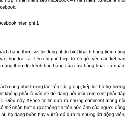
phù hợp. Phần mềm seo Facebook – Phần mềm XFace là một
facebook.
khách hàng thực sự, tự động nhận biết khách hàng tiềm năng
 và chọn lọc các tiêu chí phù hợp, từ đó gửi yêu cầu kết bạn
ềm năng theo dõi kênh bán hàng của cửa hàng hoặc cá nhân,
ách cũng như tương tác trên các group, tiếp tục hỗ trợ tương
ment không phải là vấn đề dễ dàng bởi mỗi comment phải đáp
tác. Điều này XFace tự tin đưa ra những comment mang nội
ó thể nhận biết được thông tin trên bức ảnh của người dùng
i ai, họ đang buồn hay vui từ đó đưa ra những lời động viên,