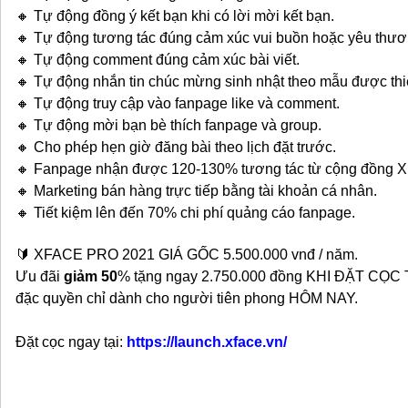
🔸 Tự động đồng ý kết bạn khi có lời mời kết bạn.
🔸 Tự động tương tác đúng cảm xúc vui buồn hoặc yêu thương
🔸 Tự động comment đúng cảm xúc bài viết.
🔸 Tự động nhắn tin chúc mừng sinh nhật theo mẫu được thiế
🔸 Tự động truy cập vào fanpage like và comment.
🔸 Tự động mời bạn bè thích fanpage và group.
🔸 Cho phép hẹn giờ đăng bài theo lịch đặt trước.
🔸 Fanpage nhận được 120-130% tương tác từ cộng đồng 
🔸 Marketing bán hàng trực tiếp bằng tài khoản cá nhân.
🔸 Tiết kiệm lên đến 70% chi phí quảng cáo fanpage.
🔰 XFACE PRO 2021 GIÁ GỐC 5.500.000 vnđ / năm.
Ưu đãi
giảm 50
% tặng ngay 2.750.000 đồng KHI ĐẶT CỌC
đặc quyền chỉ dành cho người tiên phong HÔM NAY.
Đặt cọc ngay tại:
https://launch.xface.vn/