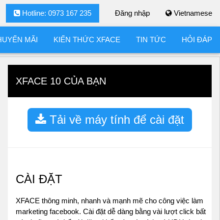
Hotline: 0973 167 235
Đăng nhập
Vietnamese
HUYẾN MÃI
KIẾN THỨC XFACE
TIN TỨC
HỎI ĐÁP
XFACE 10 CỦA BẠN
Tải về máy tính để cài đặt
CÀI ĐẶT
XFACE thông minh, nhanh và mạnh mẽ cho công việc làm
marketing facebook. Cài đặt dễ dàng bằng vài lượt click bất