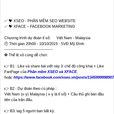
✅ 💝 XSEO - PHẦN MỀM SEO WEBSITE
✅ 💝 XFACE – FACEBOOK MARKETING
Chương trình dự đoán tỉ số:
Việt Nam - Malaysia
🕗 Thời gian 20h00 - 10/10/2019 - SVĐ Mỹ Đình
--------------------------------------
⚽️ Thể lệ vô cùng dễ chơi:
👉 B1 : Like và share bài viết này ở chế độ công khai + Like
FanPage của
Phần mềm XSEO và XFACE
.
hoặc
https://www.facebook.com/xseo.vn/posts/134599999890
👉 B2 : Dự đoán theo cú pháp :
Việt Nam (x-y) Malaysia ( x-y là tỉ số) + Cầu thủ ghi bàn đầu
tiên của trận đấu.
👉 B3: tag 5 người bạn bất kỳ.