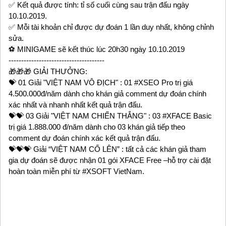
✅ Kết quả được tính: tỉ số cuối cùng sau trận đấu ngày
10.10.2019.
✅ Mỗi tài khoản chỉ được dự đoán 1 lần duy nhất, không chỉnh
sửa.
⚽️ MINIGAME sẽ kết thúc lúc 20h30 ngày 10.10.2019
--------------------------------------
🎁🎁🎁 GIẢI THƯỞNG:
💝 01 Giải "VIỆT NAM VÔ ĐỊCH" : 01 #XSEO Pro trị giá
4.500.000đ/năm dành cho khán giả comment dự đoán chính
xác nhất và nhanh nhất kết quả trận đấu.
💝💝 03 Giải "VIỆT NAM CHIẾN THẮNG" : 03 #XFACE Basic
trị giá 1.888.000 đ/năm dành cho 03 khán giả tiếp theo
comment dự đoán chính xác kết quả trận đấu.
💝💝💝 Giải “VIỆT NAM CỐ LÊN” : tất cả các khán giả tham
gia dự đoán sẽ được nhận 01 gói XFACE Free –hỗ trợ cài đặt
hoàn toàn miễn phí từ #XSOFT VietNam.