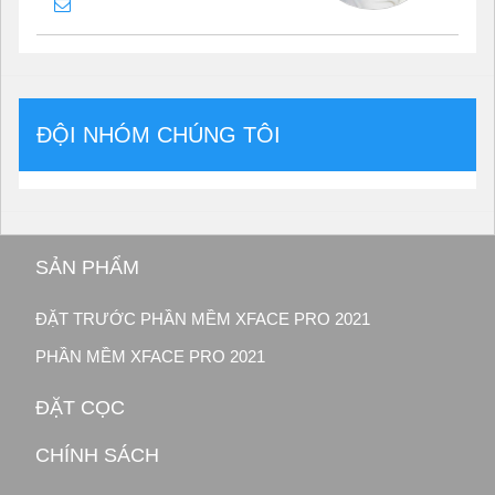
ĐỘI NHÓM CHÚNG TÔI
SẢN PHẨM
ĐẶT TRƯỚC PHẦN MỀM XFACE PRO 2021
PHẦN MỀM XFACE PRO 2021
ĐẶT CỌC
CHÍNH SÁCH