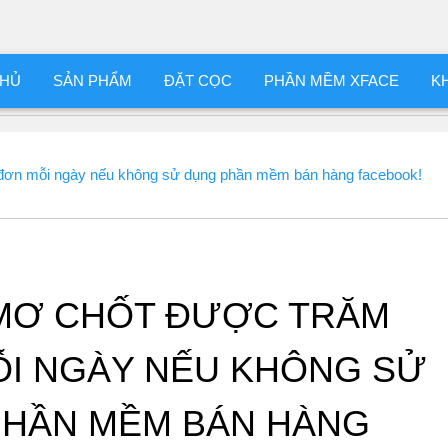
CHỦ
SẢN PHẨM
ĐẶT CỌC
PHẦN MỀM XFACE
K
ơn mỗi ngày nếu không sử dụng phần mềm bán hàng facebook!
MƠ CHỐT ĐƯỢC TRĂM
I NGÀY NẾU KHÔNG SỬ
PHẦN MỀM BÁN HÀNG