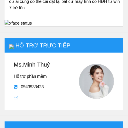
cứ ai cũng có thể cài đặt tại bất cứ máy tính có HĐH từ win
7 trở lên
HỖ TRỢ TRỰC TIẾP
Ms.Minh Thuý
Hỗ trợ phần mềm
0943933423