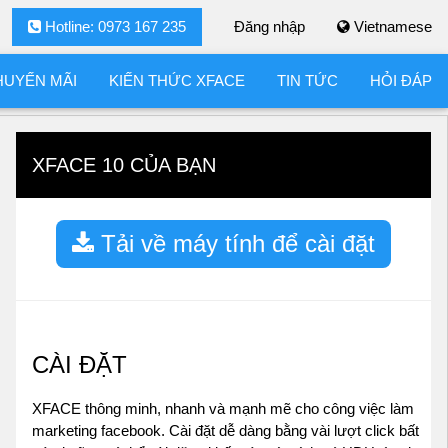
Hotline: 0973 167 235
Đăng nhập
Vietnamese
HUYẾN MÃI
KIẾN THỨC XFACE
TIN TỨC
HỎI ĐÁP
XFACE 10 CỦA BẠN
Tải về máy tính để cài đặt
CÀI ĐẶT
XFACE thông minh, nhanh và mạnh mẽ cho công việc làm
marketing facebook. Cài đặt dễ dàng bằng vài lượt click bất