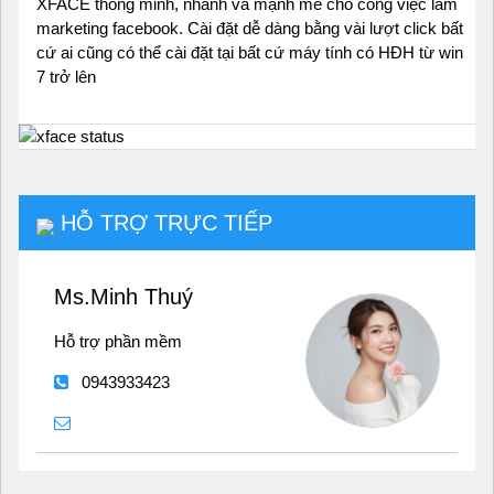
XFACE thông minh, nhanh và mạnh mẽ cho công việc làm
marketing facebook. Cài đặt dễ dàng bằng vài lượt click bất
cứ ai cũng có thể cài đặt tại bất cứ máy tính có HĐH từ win
7 trở lên
HỖ TRỢ TRỰC TIẾP
Ms.Minh Thuý
Hỗ trợ phần mềm
0943933423