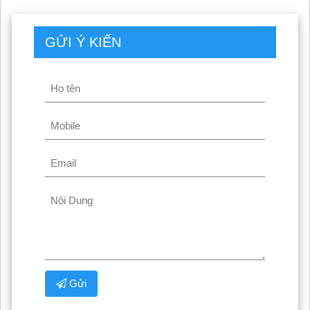
GỬI Ý KIẾN
Gửi