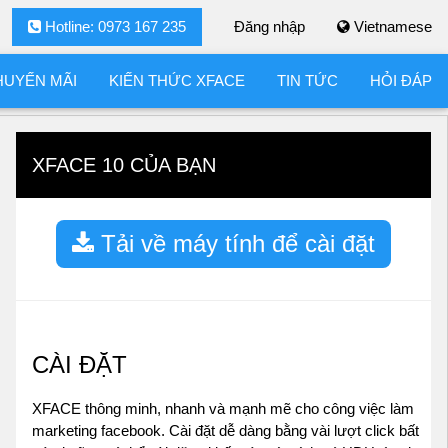
Hotline: 0973 167 235
Đăng nhập
Vietnamese
HUYẾN MÃI
KIẾN THỨC XFACE
TIN TỨC
HỎI ĐÁP
XFACE 10 CỦA BẠN
Tải về máy tính để cài đặt
CÀI ĐẶT
XFACE thông minh, nhanh và mạnh mẽ cho công việc làm
marketing facebook. Cài đặt dễ dàng bằng vài lượt click bất