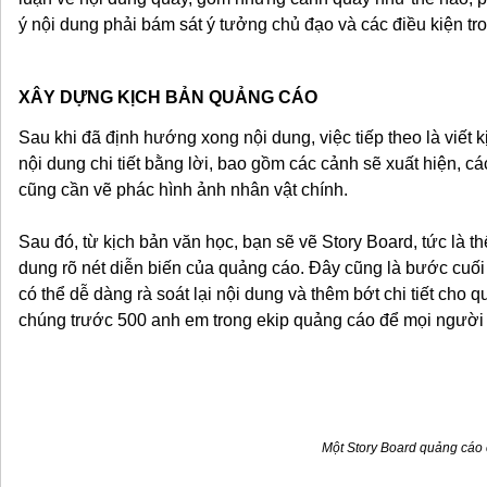
ý nội dung phải bám sát ý tưởng chủ đạo và các điều kiện tr
XÂY DỰNG KỊCH BẢN QUẢNG CÁO
Sau khi đã định hướng xong nội dung, việc tiếp theo là viết 
nội dung chi tiết bằng lời, bao gồm các cảnh sẽ xuất hiện, c
cũng cần vẽ phác hình ảnh nhân vật chính.
Sau đó, từ kịch bản văn học, bạn sẽ vẽ Story Board, tức là t
dung rõ nét diễn biến của quảng cáo. Đây cũng là bước cuố
có thể dễ dàng rà soát lại nội dung và thêm bớt chi tiết cho 
chúng trước 500 anh em trong ekip quảng cáo để mọi người 
Một Story Board quảng cáo