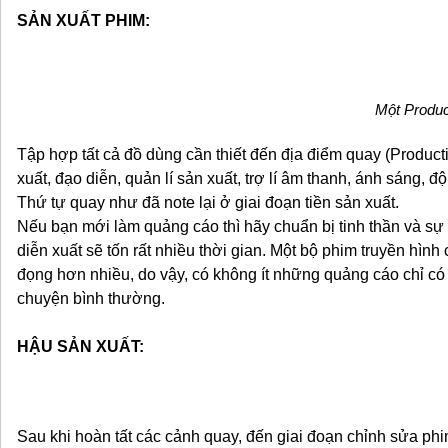
SẢN XUẤT PHIM:
Một Produ
Tập hợp tất cả đồ dùng cần thiết đến địa điểm quay (Product
xuất, đạo diễn, quản lí sản xuất, trợ lí âm thanh, ánh sáng, đ
Thứ tự quay như đã note lại ở giai đoạn tiền sản xuất.
Nếu bạn mới làm quảng cáo thì hãy chuẩn bị tinh thần và sự
diễn xuất sẽ tốn rất nhiều thời gian. Một bộ phim truyền hìn
đọng hơn nhiều, do vậy, có không ít những quảng cáo chỉ có 
chuyện bình thường.
HẬU SẢN XUẤT:
Sau khi hoàn tất các cảnh quay, đến giai đoạn chỉnh sửa ph