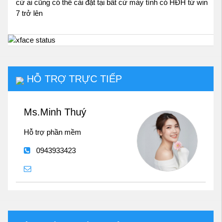
cứ ai cũng có thể cài đặt tại bất cứ máy tính có HĐH từ win
7 trở lên
HỖ TRỢ TRỰC TIẾP
Ms.Minh Thuý
Hỗ trợ phần mềm
0943933423