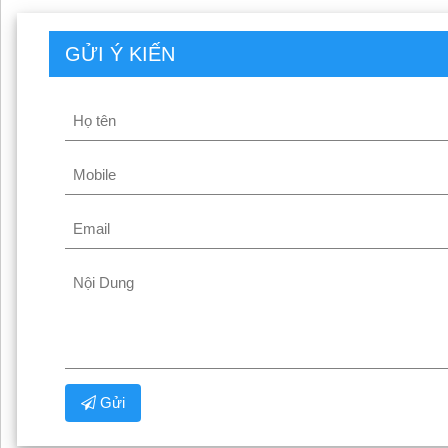
GỬI Ý KIẾN
Gửi