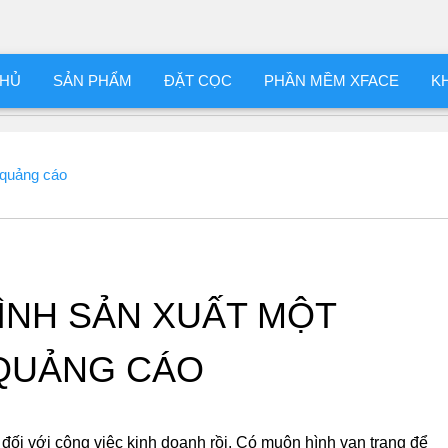
CHỦ
SẢN PHẨM
ĐẶT CỌC
PHẦN MỀM XFACE
K
 quảng cáo
ÌNH SẢN XUẤT MỘT
QUẢNG CÁO
 đối với công việc kinh doanh rồi. Có muôn hình vạn trạng để