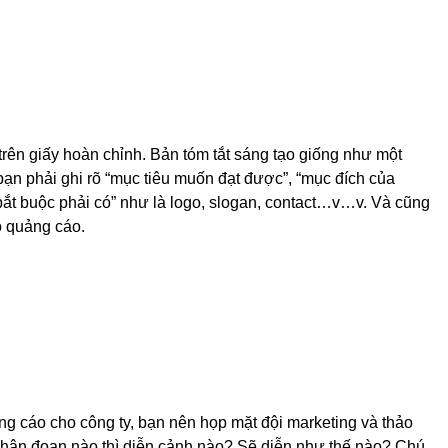
trên giấy hoàn chỉnh. Bản tóm tắt sáng tạo giống như một
 phải ghi rõ “mục tiêu muốn đạt được”, “mục đích của
bắt buộc phải có” như là logo, slogan, contact…v…v. Và cũng
o quảng cáo.
ảng cáo cho công ty, bạn nên họp mặt đội marketing và thảo
phân đoạn nào thì diễn cảnh nào? Sẽ diễn như thế nào? Chú